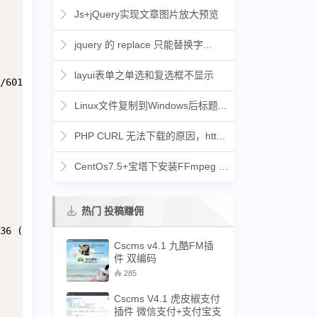
Js+jQuery实现文章图片放大预览
jquery 的 replace 只能替换字...
layui表单之单选和复选框不显示
/601.1.46 (KHTML, like Gecko) Version/9.0 Mobile/13B143 
Linux文件复制到Windows后标题...
PHP CURL 无法下载的原因，htt...
CentOs7.5+宝塔下安装FFmpeg 4...
热门 投稿赚佣
36 (KHTML, like Gecko) Chrome/60.0.3112.50 Safari/537.36
Cscms v4.1 九酷FM插
件 双编码
285
Cscms V4.1 虎皮椒支付
插件 微信支付+支付宝支