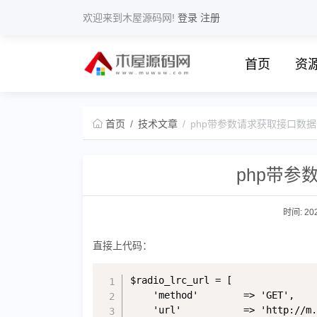
欢迎来到木屋源码网!
登录
注册
首页
资
首页
技术文章
php带参数请求获取接口数
php带
时间: 202
直接上代码：
$radio_lrc_url = [

    'method'        => 'GET',

    'url'           => 'http://m.