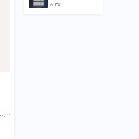
8+gbk双编码
1701