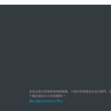
本站大部分资源来自网络搜集，少部分资源是站长自己制作，
下载后请在24小时内删除~！
湘ICP备2024080187号-2