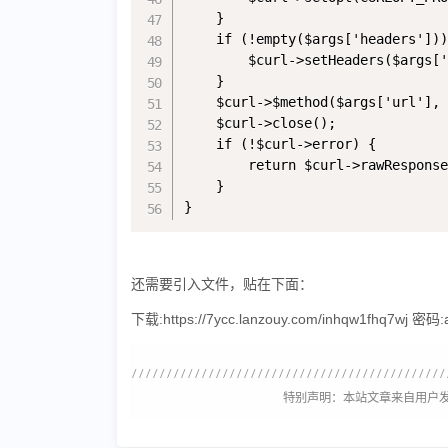
    }

    if (!empty($args['headers']))
        $curl->setHeaders($args['
    }

    $curl->$method($args['url'], 
    $curl->close();

    if (!$curl->error) {

        return $curl->rawResponse
    }

}
还需要引入文件，贴在下面：
下载:
https://7ycc.lanzouy.com/inhqw1fhq7wj
密码:
特别声明：本站文章来自用户发