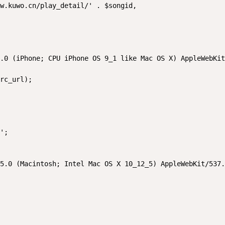
w.kuwo.cn/play_detail/' . $songid,

.0 (iPhone; CPU iPhone OS 9_1 like Mac OS X) AppleWebKit
rc_url);

';

5.0 (Macintosh; Intel Mac OS X 10_12_5) AppleWebKit/537.