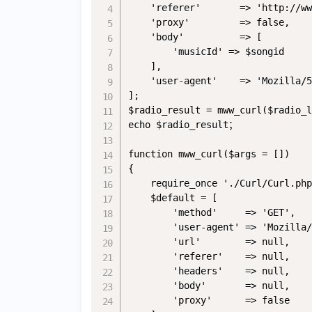
    'referer'       => 'http://ww
    'proxy'         => false,

    'body'          => [

        'musicId' => $songid

    ],

    'user-agent'    => 'Mozilla/5
];

$radio_result = mww_curl($radio_l
echo $radio_result；

function mww_curl($args = [])

{

    require_once './Curl/Curl.php
    $default = [

        'method'     => 'GET',

        'user-agent' => 'Mozilla/
        'url'        => null,

        'referer'    => null,

        'headers'    => null,

        'body'       => null,

        'proxy'      => false
