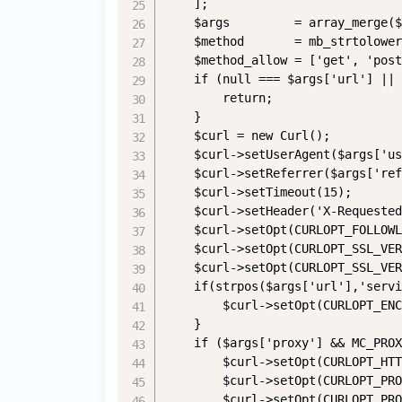
    ];

    $args         = array_merge($
    $method       = mb_strtolower
    $method_allow = ['get', 'post
    if (null === $args['url'] || 
        return;

    }

    $curl = new Curl(); 

    $curl->setUserAgent($args['us
    $curl->setReferrer($args['ref
    $curl->setTimeout(15);

    $curl->setHeader('X-Requested
    $curl->setOpt(CURLOPT_FOLLOWL
	$curl->setOpt(CURLOPT_SSL_VERIFYPEER, false);

    $curl->setOpt(CURLOPT_SSL_VER
    if(strpos($args['url'],'servi
        $curl->setOpt(CURLOPT_ENC
    }

    if ($args['proxy'] && MC_PROX
        $curl->setOpt(CURLOPT_HTT
        $curl->setOpt(CURLOPT_PRO
        $curl->setOpt(CURLOPT_PRO