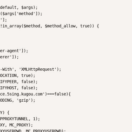
default, $args);

($args['method']);

'];

!in_array($method, $method_allow, true)) {

er-agent']);

erer']);

-With', 'XMLHttpRequest');

OCATION, true);

IFYHOST, false);

ce.5sing.kugou.com')===false){

ODING, 'gzip');

Y) {

PPROXYTUNNEL, 1);

XY, MC_PROXY);

XYUSERPWD, MC_PROXYUSERPWD);
