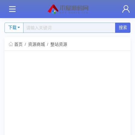
下载
搜索
首页
资源商城
整站资源