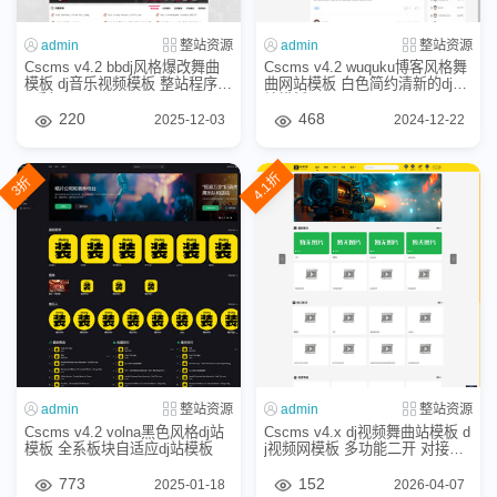
admin
整站资源
admin
整站资源
Cscms v4.2 bbdj风格爆改舞曲
Cscms v4.2 wuquku博客风格舞
模板 dj音乐视频模板 整站程序pc
曲网站模板 白色简约清新的dj网
+手机 utf-8
站模板 utf8
220
468
2025-12-03
2024-12-22
4.1折
3折
admin
整站资源
admin
整站资源
Cscms v4.2 volna黑色风格dj站
Cscms v4.x dj视频舞曲站模板 d
模板 全系板块自适应dj站模板
j视频网模板 多功能二开 对接虎
皮椒支付
773
152
2025-01-18
2026-04-07