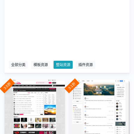
全部分类
模板资源
整站资源
插件资源
3.5折
3.1折