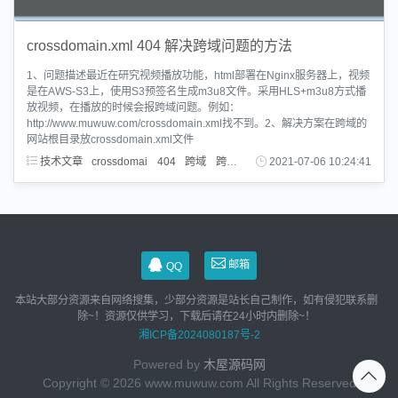
crossdomain.xml 404 解决跨域问题的方法
1、问题描述最近在研究视频播放功能，html部署在Nginx服务器上，视频
是在AWS-S3上，使用S3预签名生成m3u8文件。采用HLS+m3u8方式播
放视频，在播放的时候会报跨域问题。例如：
http://www.muwuw.com/crossdomain.xml找不到。2、解决方案在跨域的
网站根目录放crossdomain.xml文件
技术文章
crossdomai
404
跨域
跨域问题
2021-07-06 10:24:41
邮箱
QQ
本站大部分资源来自网络搜集，少部分资源是站长自己制作，如有侵犯联系删
除~！资源仅供学习，下载后请在24小时内删除~！
湘ICP备2024080187号-2
Powered by
木屋源码网
Copyright © 2026 www.muwuw.com All Rights Reserved