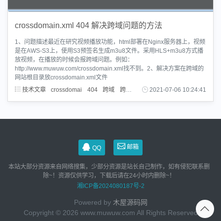
crossdomain.xml 404 解决跨域问题的方法
1、问题描述最近在研究视频播放功能，html部署在Nginx服务器上，视频
是在AWS-S3上，使用S3预签名生成m3u8文件。采用HLS+m3u8方式播
放视频，在播放的时候会报跨域问题。例如：
http://www.muwuw.com/crossdomain.xml找不到。2、解决方案在跨域的
网站根目录放crossdomain.xml文件
技术文章
crossdomai
404
跨域
跨域问题
2021-07-06 10:24:41
邮箱
QQ
本站大部分资源来自网络搜集，少部分资源是站长自己制作，如有侵犯联系删
除~！资源仅供学习，下载后请在24小时内删除~！
湘ICP备2024080187号-2
Powered by
木屋源码网
Copyright © 2026 www.muwuw.com All Rights Reserved